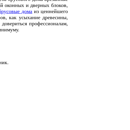
ей оконных и дверных блоков,
брусовые дома
из ценнейшего
ров, как усыхание древесины,
 довериться профессионалам,
инимуму.
ник.