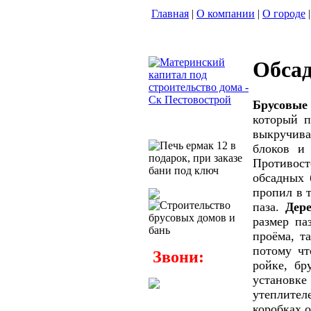
Главная
|
О компании
|
О городе
|
Обсад
Брусовые 
который п
выкручива
блоков и 
Противост
обсадных 
пропил
в 
паза.
Дер
размер па
проёма, т
потому чт
Звони:
ройке, бр
установке
утеплител
коробках о