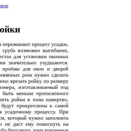
овор
ройки
ва переживают процесс усадки,
 сруба возможно выгибание,
естах для установки оконных
ия значительно ухудшаются.
в проёмы для окон и дверей
ревянных роек нужно сделать
нно врезать ройку по размеру
азмера, изготавливаемый под
 быть меньше пропиленного
пить ройки в пазы намертво,
 будут прикреплены к самой
я усадочному процессу. При
см,
который нужно
заполнить
 и не даст ему повиснуть на
руба брусового дома врезанные