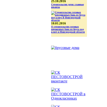
25.10.2016
Строительство дачи: главные
нюансы
10.01.2016
О строительстве готовых
перевозных бань из бруса под
ключ в Новгородской области