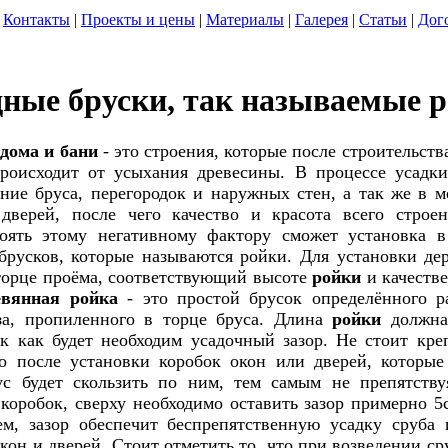
Контакты
|
Проекты и цены
|
Материалы
|
Галерея
|
Статьи
|
Дог
ные бруски, так называемые 
дома и бани
- это строения, которые после строительст
роисходит от усыхания древесины. В процессе усадки
ние бруса, перегородок и наружных стен, а так же в м
дверей, после чего качество и красота всего строен
оять этому негативному фактору сможет установка 
брусков, которые называются ройки. Для установки де
торце проёма, соответствующий высоте
ройки
и качестве
евянная ройка
- это простой брусок определённого р
за, пропиленного в торце бруса. Длина
ройки
должна
ак как будет необходим усадочный зазор. Не стоит кре
о после установки коробок окон или дверей, которые
ус будет скользить по ним, тем самым не препятству
 коробок, сверху необходимо оставить зазор примерно 5
ем, зазор обеспечит беспрепятственную усадку сруба
кон и дверей. Стоит отметить то, что при возведении с