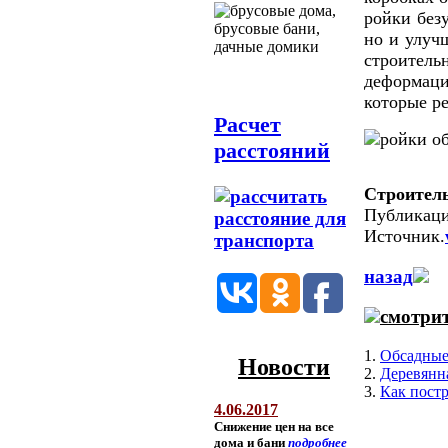
ройки без
но и улуч
строитель
деформаци
которые р
Расчет
расстояний
Строитель
Публикация
Источник.
назад
смотрит
1.
Обсадные
Новости
2.
Деревянна
3.
Как пост
4.06.2017
Снижение цен на все
дома и бани
подробнее