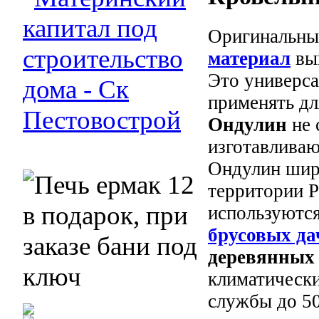
Оригинальн
материал
вы
Это универс
применять дл
Ондулин
не 
изготавливаю
Ондулин широ
территории 
используютс
брусовых д
деревянных
климатически
службы до 50