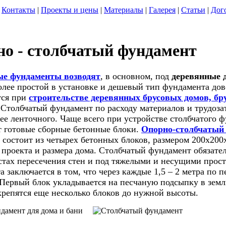
Контакты
|
Проекты и цены
|
Материалы
|
Галерея
|
Статьи
|
Дог
о - столбчатый фундамент
ые фундаменты возводят
, в основном, под
деревянные 
олее простой в установке и дешевый тип фундамента дов
тся при
строительстве деревянных брусовых домов, бр
 Столбчатый фундамент по расходу материалов и трудозат
ее ленточного. Чаще всего при устройстве столбчатого 
 готовые сборные бетонные блоки.
Опорно-столбчатый
) состоит из четырех бетонных блоков, размером 200х200
 проекта и размера дома. Столбчатый фундамент обязате
естах пересечения стен и под тяжелыми и несущими прос
 заключается в том, что через каждые 1,5 – 2 метра по 
 Первый блок укладывается на песчаную подсыпку в земл
крепятся еще несколько блоков до нужной высоты.