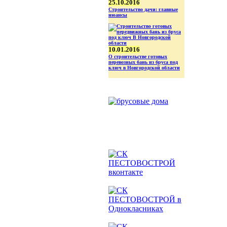
25.10.2016
Строительство дачи: главные
нюансы
10.01.2016
О строительстве готовых
перевозных бань из бруса под
ключ в Новгородской области