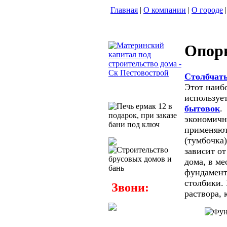
Главная
|
О компании
|
О городе
|
Опорн
Столбчат
Этот наиб
используе
бытовок
.
экономичн
применяют
(тумбочка
зависит от
дома, в м
фундамента
столбики.
Звони:
раствора, 