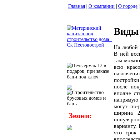
Главная
|
О компании
|
О городе
|
Виды 
На любой 
В ней все
там можно
всю крас
назначен
постройки
после пок
вполне ст
напрямую 
могут по-
ширина 2
Звони:
популярн
варианту. 
что срок 
впоследс