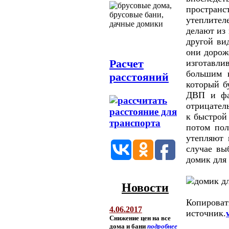
простран
утеплител
делают из
другой ви
они дороже
Расчет
изготавли
большим н
расстояний
который б
ДВП и фан
отрицател
к быстрой 
потом пол
утепляют 
случае вы
домик для
Новости
Копиров
4.06.2017
источник.
Снижение цен на все
дома и бани
подробнее