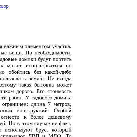
овор
ся важным элементом участка.
ные вещи. По необходимости,
садовые домики будут портить
ик может использоваться по
но обойтись без какой-либо
пользовать землю. Не всегда
Поэтому такая бытовка может
ишком дорого. Его стоимость
сти работ. У садового домика
 ограничен: длина 7 метров,
нных конструкций. Особой
 отнести к более дешевому
ей. Но в этом случае не факт,
и используют брус, который
и используют ДВП и МДФ. То