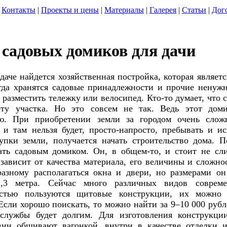
Контакты
|
Проекты и цены
|
Материалы
|
Галерея
|
Статьи
|
Дог
садовых домиков для дачи
даче найдется хозяйственная постройка, которая являет
гда хранятся садовые принадлежности и прочие ненуж
 разместить тележку или велосипед. Кто-то думает, что 
оту участка. Но это совсем не так. Ведь этот дом
ию. При приобретении земли за городом очень слож
 и там нельзя будет, просто-напросто, пребывать и ис
упки земли, получается начать строительство дома. 
ать садовым домиком. Он, в общем-то, и стоит не сл
зависит от качества материала, его величины и сложно
разному располагаться окна и двери, но размерами он
,3 метра. Сейчас много различных видов совреме
остью пользуются щитовые конструкции, их можно
Если хорошо поискать, то можно найти за 9–10 000 рубл
службы будет долгим. Для изготовления конструкци
твии обшивают вагонкой, внутри в качестве отделк