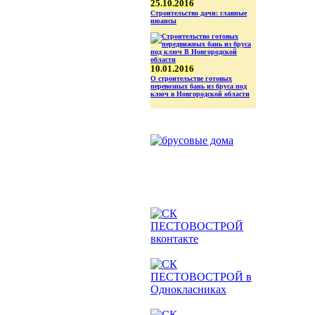
25.10.2016
Строительство дачи: главные
нюансы
10.01.2016
О строительстве готовых
перевозных бань из бруса под
ключ в Новгородской области