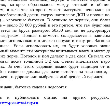
ство, которое образовалось между стенкой и обши
ем, в качестве которого может выступать пенопласт и
 необрезанной доски, сверху настилают ДСП и прочие п
д – каркасные бытовки. В отличие от первых, они боле
 – около 30 000 рублей и это притом, что там будет ма
вается из бруса размером 50х50 мм, он не деформиру
агрузкам. Полная стоимость складывается в зависимо
удет использован в отделке снаружи и изнутри. Вагонка
ера. Если использовать их, то будет хорошая эконо
ьный момент: эти материалы впитывают влагу и могут д
их порче. Потолок и пол делают в два слоя. Сначала ст
овая доска толщиной 3,2 см. Стены отделывают пар
их. За счет этого садовый домик будет защищен от 
бор садового домика для дачи остаётся за заказчиком,
 дачи, подороже или выбрать самый дешевый вариант.
ать и публиковать статью на других ресурсах
www.pestovostroy.ru