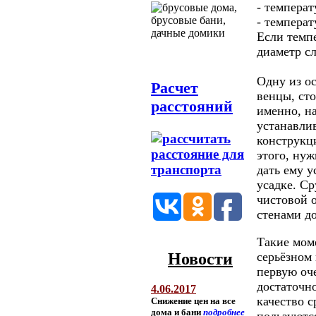
- температ
- температ
Если темп
диаметр сл
Одну из о
Расчет
венцы, сто
расстояний
именно, на
устанавли
конструкц
этого, нуж
дать ему у
усадке. Ср
чистовой 
стенами до
Такие мом
серьёзном
Новости
первую оче
достаточн
4.06.2017
качество с
Снижение цен на все
дома и бани
подробнее
пользуютс