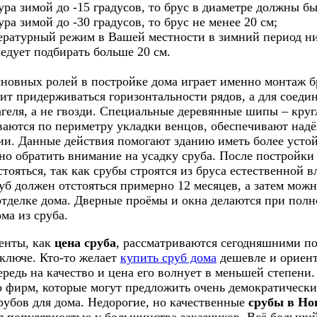
ура зимой до -15 градусов, то брус в диаметре должны бы
ура зимой до -30 градусов, то брус не менее 20 см;
ературный режим в Вашей местности в зимний период ниж
едует подбирать больше 20 см.
сновных ролей в постройке дома играет именно монтаж б
ит придерживаться горизонтальности рядов, а для соеди
геля, а не гвозди. Специальные деревянные шипы – круг
ваются по периметру укладки венцов, обеспечивают над
ии. Данные действия помогают зданию иметь более усто
но обратить внимание на усадку сруба. После постройки
стояться, так как срубы строятся из бруса естественной 
уб должен отстояться примерно 12 месяцев, а затем можн
отделке дома. Дверные проёмы и окна делаются при пол
ма из сруба.
енты, как
цена сруба
, рассматриваются сегодняшними по
 ключе. Кто-то желает
купить сруб дома
дешевле и ориенти
редь на качество и цена его волнует в меньшей степени.
о фирм, которые могут предложить очень демократически
рубов для дома. Недорогие, но качественные
срубы в Но
я популярностью у большинства заказчиков. Всё больши