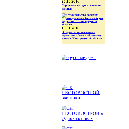
25.10.2016
Строительство дачи: главные
нюансы
10.01.2016
О строительстве готовых
перевозных бань из бруса под
ключ в Новгородской области