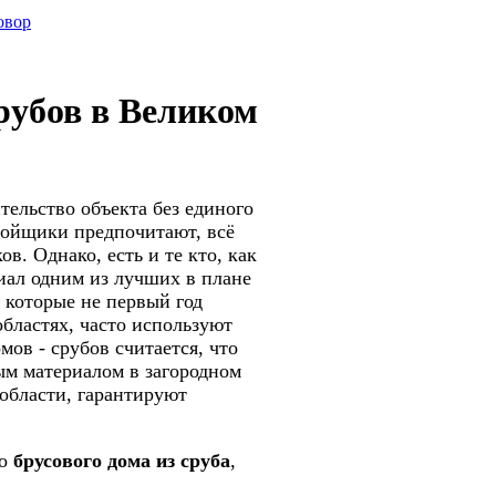
овор
срубов в Великом
тельство объекта без единого
ройщики предпочитают, всё
в. Однако, есть и те кто, как
иал одним из лучших в плане
 которые не первый год
бластях, часто используют
мов - срубов считается, что
м материалом в загородном
 области, гарантируют
го
брусового дома из сруба
,