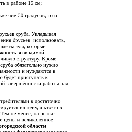
ть в районе 15 см;
е чем 30 градусов, то и
русьев сруба. Укладывая
нения брусьев
использовать,
лые нагеля, которые
ёжность возводимой
йчивую структуру. Кроме
 сруба обязательно нужно
влажности и нуждаются в
о будет приступать к
ной завершённости работы над
требителями в достаточно
руется на цену, а кто-то в
 Тем не менее, на рынке
е цены и великолепное
вгородской области
й спрос формирует возросшее