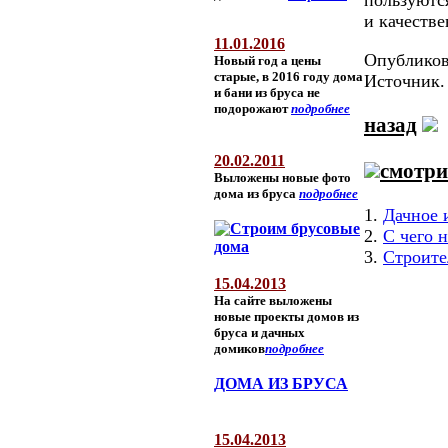
и качеств
11.01.2016
Опубликова
Новый год а цены
старые, в 2016 году дома
Источник
и бани из бруса не
подорожают
подробнее
назад
20.02.2011
смотри
Выложены новые фото
дома из бруса
подробнее
1.
Дачное 
2.
С чего 
3.
Строите
15.04.2013
На сайте выложены
новые проекты домов из
бруса и дачных
домиков
подробнее
ДОМА ИЗ БРУСА
15.04.2013