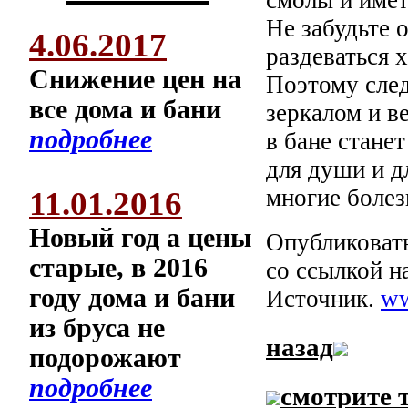
Не забудьте 
4.06.2017
раздеваться 
Снижение цен на
Поэтому сле
все дома и бани
зеркалом и в
подробнее
в бане стане
для души и дл
многие болез
11.01.2016
Новый год а цены
Опубликовать
старые, в 2016
со ссылкой н
году дома и бани
Источник.
ww
из бруса не
назад
подорожают
подробнее
смотрите 