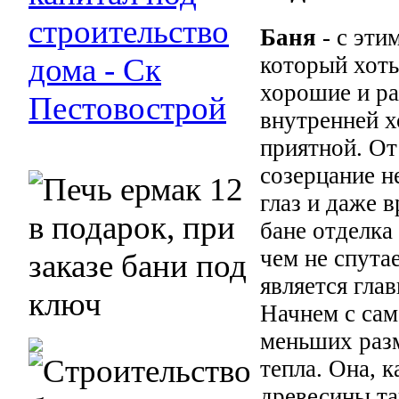
Баня
- с эти
который хоть
хорошие и ра
внутренней х
приятной. От
созерцание н
глаз и даже 
бане отделка
чем не спута
является гла
Начнем с сам
меньших разм
тепла. Она, к
древесины та