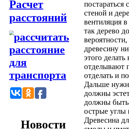
Расчет
постараться
стеной и дер
расстояний
вентиляция в
так дерево д
вероятности,
древесину ни
этого делать
отделывают 
отделать и по
Дальше нужн
должны эстет
должны быть 
острые углы
Древесина дл
Новости
смолы и имет