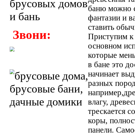
баню можно с
фантазии и в
ставить обыч
Звони:
Приступим к
основном исп
которые мень
в бане это д
начинает выд
разных пород
например,др
влагу, древе
трескается с
коры, полнос
панели. Само