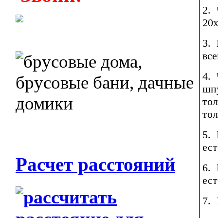
2. 
20х
3. 
все
4. 
шп
тол
тол
5. 
ест
Расчет расстояний
6. 
ест
7.