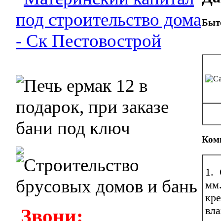
Быто
Ком
1. 
мм
кре
вл
Звони: