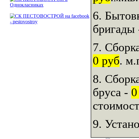
6. Бытов
бригады
7. Сборк
0 руб
. м.
8. Сборк
бруса -
0
стоимост
9. Устан