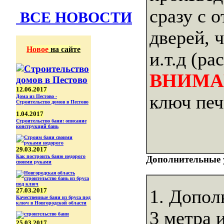
сразу с 
ВСЕ НОВОСТИ
дверей, 
Новое
на сайте
и.т.д (р
ВНИМА
12.06.2017
ключ печ
Дома из Пестово -
Строительство домов в Пестово
1.04.2017
Строительство бани: описание
конструкций бань
29.03.2017
Как построить баню недорого
Дополнительные 
своими руками
27.03.2017
1. Допол
Качественные бани из бруса под
ключ в Новгородской области
3 метра 
25.03.2017