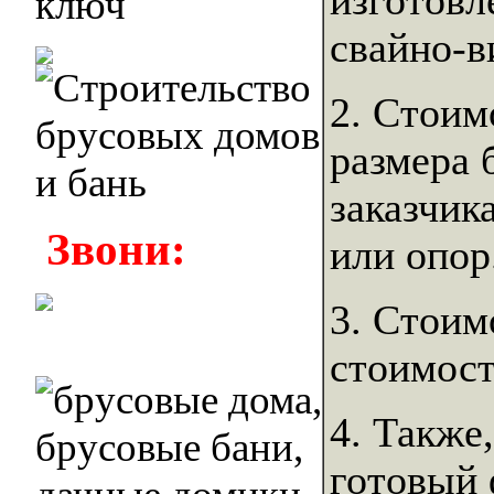
изготовл
свайно-в
2. Стоим
размера 
заказчик
Звони:
или опор
3. Стоим
стоимост
4. Также
готовый 