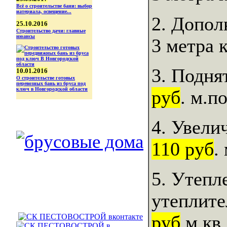
Всё о строительстве бани: выбор
иатериала, освещение...
2. Допол
25.10.2016
Строительство дачи: главные
нюансы
3 метра 
3. Подня
10.01.2016
О строительстве готовых
перевозных бань из бруса под
ключ в Новгородской области
руб
. м.по
4. Увели
110 руб
.
5. Утепл
утеплите
руб
.м.кв.