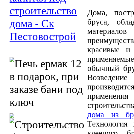
Дома, пост
бруса, обл
материалов
преимуществ
красивые и
применяемы
обычный бру
Возведени
производитс
применения
строительств
дома из бр
Технология 
клееного б