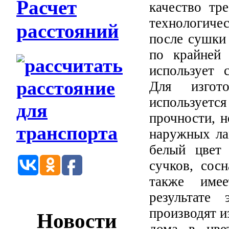
Расчет
качество тр
технологичес
расстояний
после сушки 
по крайней
использует 
Для изгот
используетс
прочности, н
наружных ла
белый цвет
сучков, сос
также име
результате
производят и
Новости
дома в цве