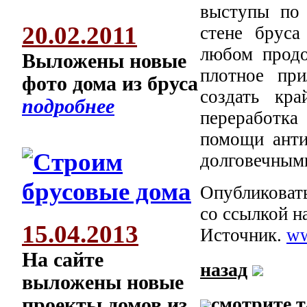
выступы по 
20.02.2011
стене бруса
любом продо
Выложены новые
плотное при
фото дома из бруса
создать кр
подробнее
переработка
помощи анти
долговечным
Опубликовать
со ссылкой н
15.04.2013
Источник.
ww
На сайте
назад
выложены новые
смотрите 
проекты домов из