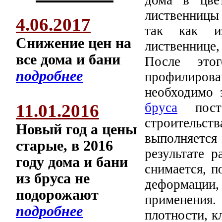
лиственницы
4.06.2017
так как и
Снижение цен на
лиственнице
все дома и бани
После это
подробнее
профилиров
необходимо 
бруса
поста
11.01.2016
строительст
Новый год а цены
выполняется 
старые, в 2016
результате 
году дома и бани
снимается, п
из бруса не
деформаци
подорожают
применения.
подробнее
плотности, к