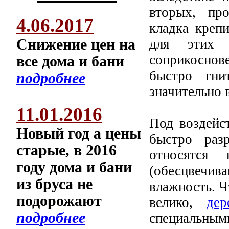
вторых, пр
4.06.2017
кладка креп
для этих 
Снижение цен на
соприкоснов
все дома и бани
быстро гни
подробнее
значительно 
11.01.2016
Под воздейс
Новый год а цены
быстро раз
старые, в 2016
относятся 
году дома и бани
(обесцвечи
из бруса не
влажность. Ч
подорожают
велико,
де
подробнее
специальным