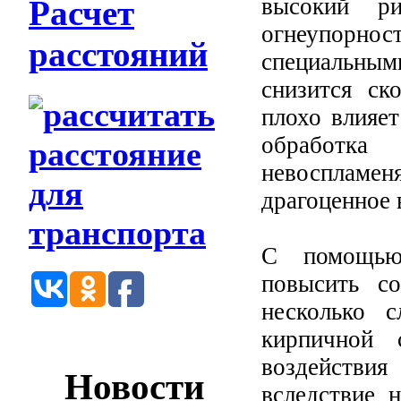
высокий ри
Расчет
огнеупорн
расстояний
специальн
снизится ск
плохо влияет
обработк
невосплам
драгоценное 
С помощью
повысить с
несколько с
кирпичной 
воздействия
Новости
вследствие 