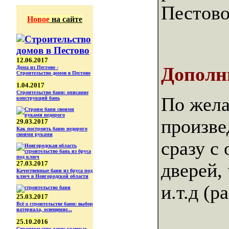
Пестово
Новое
на сайте
12.06.2017
Дополн
Дома из Пестово -
Строительство домов в Пестово
1.04.2017
Строительство бани: описание
По жела
конструкций бань
произв
29.03.2017
Как построить баню недорого
своими руками
сразу с 
27.03.2017
дверей,
Качественные бани из бруса под
ключ в Новгородской области
и.т.д (
25.03.2017
Всё о строительстве бани: выбор
иатериала, освещение...
25.10.2016
Строительство дачи: главные