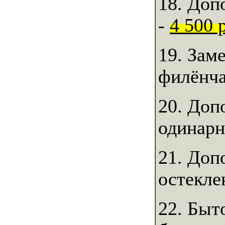
18. Доп
-
4 500 
19. Зам
филёнч
20. Доп
одинарн
21. Доп
остекле
22. Быт