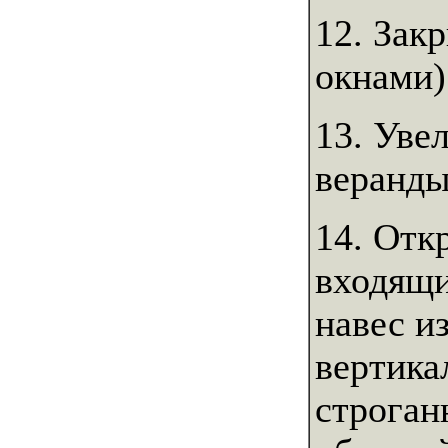
12. Зак
окнами)
13. Уве
веранды
14. Отк
входящи
навес и
вертика
строган