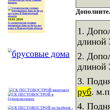
нюансы
Дополните
10.01.2016
О строительстве готовых
перевозных бань из бруса под
1. Допо
ключ в Новгородской области
длиной 
2. Допо
длиной 
3. Подн
руб
. м.
4. Подн