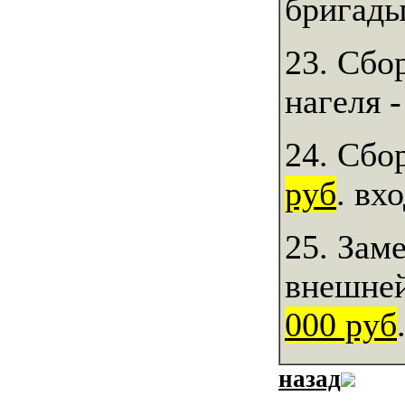
бригады
23. Сбо
нагеля 
24. Сбо
руб
. вх
25. Зам
внешней
000 руб
назад