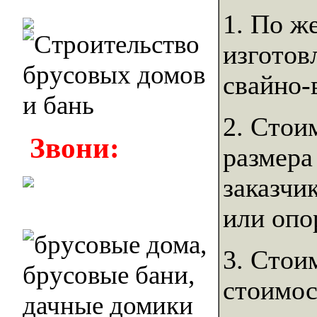
1. По ж
изготов
свайно-
2. Стои
Звони:
размера
заказчи
или опо
3. Стои
стоимос