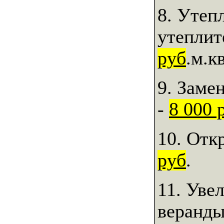
8. Утеп
утеплит
руб
.м.кв
9. Заме
-
8 000 
10. Отк
руб
.
11. Уве
веранды