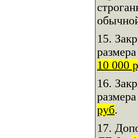
строган
обычной
15. Зак
размера
10 000 
16. Зак
размера
руб
.
17. Доп