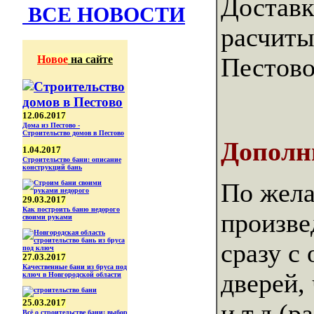
Доставк
ВСЕ НОВОСТИ
расчиты
Новое
на сайте
Пестово
12.06.2017
Дома из Пестово -
Строительство домов в Пестово
Дополн
1.04.2017
Строительство бани: описание
конструкций бань
По жела
29.03.2017
Как построить баню недорого
произв
своими руками
сразу с 
27.03.2017
Качественные бани из бруса под
дверей,
ключ в Новгородской области
25.03.2017
и.т.д (
Всё о строительстве бани: выбор