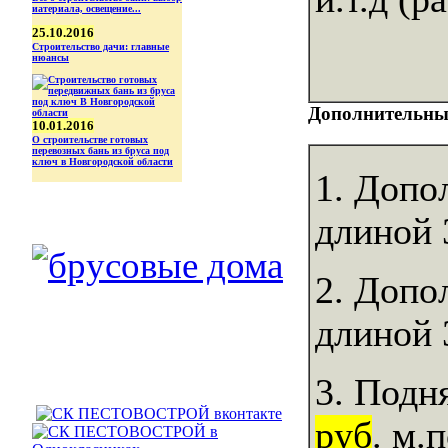
иатериала, освещение...
25.10.2016
Строительство дачи: главные
нюансы
Дополнительны
10.01.2016
О строительстве готовых
перевозных бань из бруса под
ключ в Новгородской области
1. Допо
длиной 
2. Допо
длиной 
3. Подн
руб
. м.