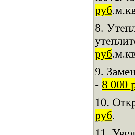
руб
.м.кв
8. Утеп
утеплит
руб
.м.кв
9. Заме
-
8 000 
10. Отк
руб
.
11. Уве