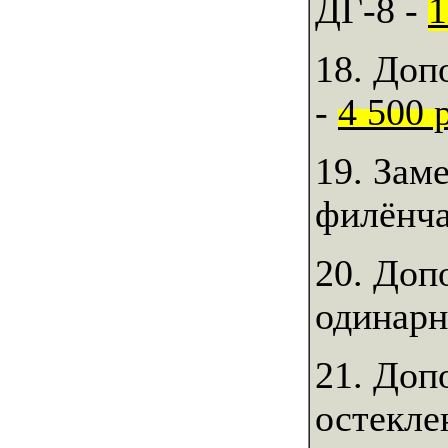
ДГ-8 -
1
18. Доп
-
4 500 
19. Зам
филёнч
20. Доп
одинарн
21. Доп
остекле