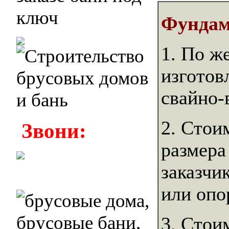
Фундам
1. По ж
изготов
свайно-
2. Стои
Звони:
размера
заказчи
или опо
3. Стои