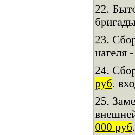
22. Быт
бригады
23. Сбо
нагеля 
24. Сбо
руб
. вх
25. Зам
внешней
000 руб