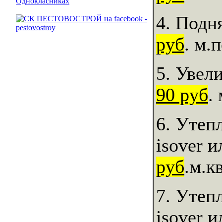
4. Подн
руб
. м.
5. Увел
90 руб
.
6. Утеп
isover 
руб
.м.кв
7. Утеп
isover 