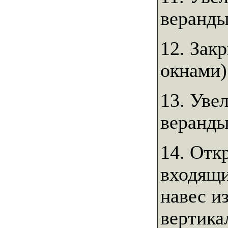
веранды
12. Зак
окнами)
13. Уве
веранды
14. Отк
входящи
навес и
вертика