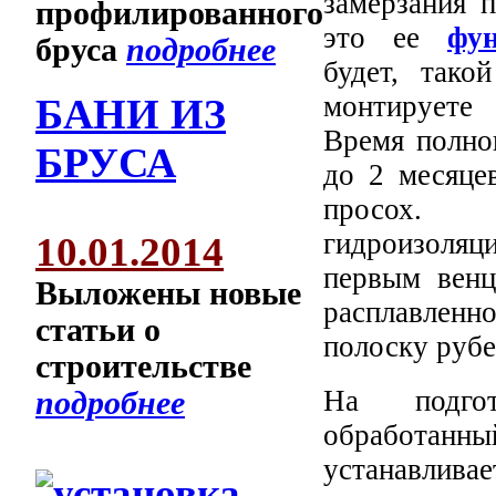
замерзания 
профилированного
это ее
фу
бруса
подробнее
будет, тако
монтируете 
БАНИ ИЗ
Время полно
БРУСА
до 2 месяце
просох. 
гидроизоляц
10.01.2014
первым венц
Выложены новые
расплавленно
статьи о
полоску рубе
строительстве
На подгот
подробнее
обработанн
устанавливае