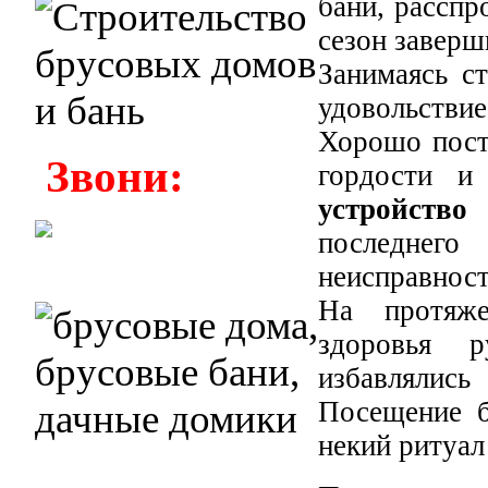
бани, расспр
сезон заверш
Занимаясь с
удовольств
Хорошо пост
Звони:
гордости и
устройство
последнег
неисправност
На протяже
здоровья 
избавлялис
Посещение б
некий ритуал