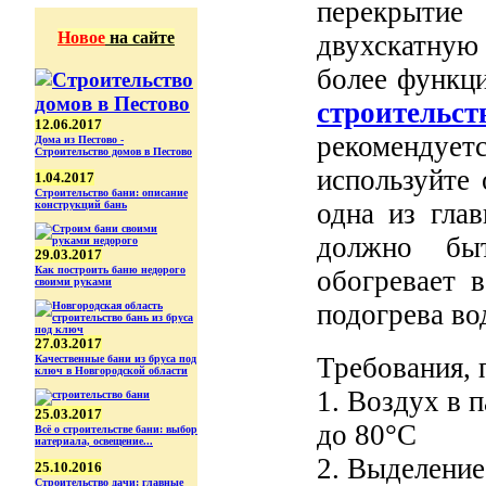
перекрыти
Новое
на сайте
двухскатную
более функци
строител
12.06.2017
рекомендуетс
Дома из Пестово -
Строительство домов в Пестово
используйте
1.04.2017
Строительство бани: описание
одна из гла
конструкций бань
должно бы
29.03.2017
Как построить баню недорого
обогревает 
своими руками
подогрева во
27.03.2017
Требования, 
Качественные бани из бруса под
ключ в Новгородской области
1. Воздух в 
25.03.2017
до 80°С
Всё о строительстве бани: выбор
иатериала, освещение...
2. Выделение
25.10.2016
Строительство дачи: главные