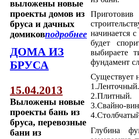
выложены новые
проекты домов из
Приготовив
бруса и дачных
строительст
начинается с
домиков
подробнее
будет спори
ДОМА ИЗ
выбираете т
фундамент сл
БРУСА
Существует н
1.Ленточный
15.04.2013
2.Плитный.
Выложены новые
3.Свайно-вин
проекты бань из
4.Столбчатый
бруса, перевозные
Глубина ф
бани из