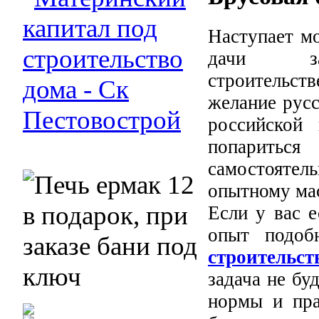
Наступает мо
дачи за
строительс
желание русс
российской
попаритьс
самостоятел
опытному ма
Если у вас 
опыт подоб
строительст
задача не бу
нормы и пра