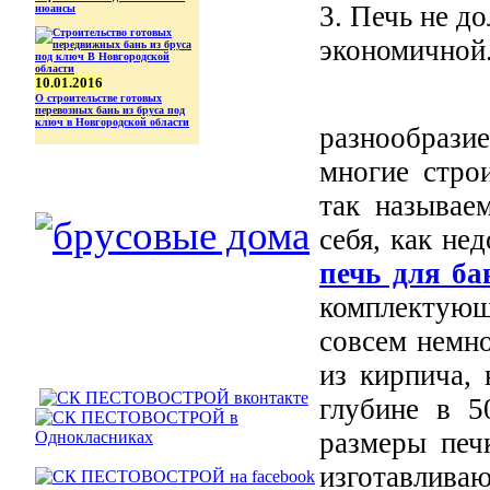
3. Печь не д
нюансы
экономичной
10.01.2016
О строительстве готовых
перевозных бань из бруса под
ключ в Новгородской области
разнообрази
многие стро
так называе
себя, как не
печь для ба
комплектую
совсем немн
из кирпича,
глубине в 
размеры печ
изготавлива