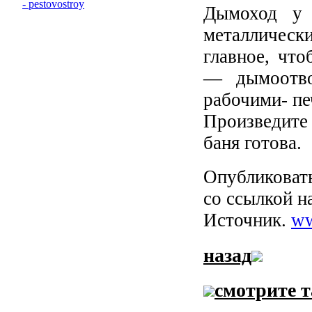
Дымоход у 
металличес
главное, чт
— дымоотво
рабочими- пе
Произведите
баня готова.
Опубликовать
со ссылкой н
Источник.
ww
назад
смотрите 