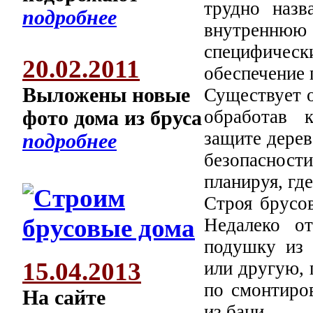
трудно назв
подробнее
внутреннюю 
специфичес
20.02.2011
обеспечение 
Выложены новые
Существует о
обработав 
фото дома из бруса
защите дерев
подробнее
безопасности
планируя, гд
Строя брусов
Недалеко о
подушку из 
15.04.2013
или другую, 
по смонтиро
На сайте
из бани.