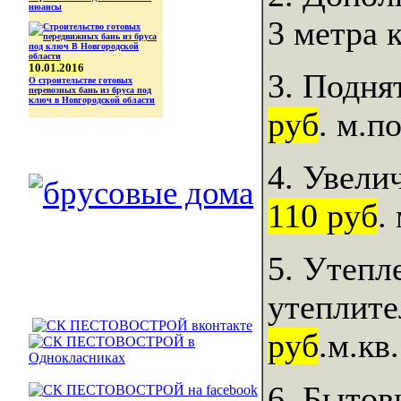
нюансы
3 метра 
10.01.2016
3. Подня
О строительстве готовых
перевозных бань из бруса под
ключ в Новгородской области
руб
. м.по
4. Увели
110 руб
.
5. Утепл
утеплите
руб
.м.кв.
6. Бытов