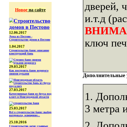
дверей, 
Новое
на сайте
и.т.д (р
ВНИМА
12.06.2017
Дома из Пестово -
ключ печ
Строительство домов в Пестово
1.04.2017
Строительство бани: описание
конструкций бань
29.03.2017
Как построить баню недорого
своими руками
Дополнительные 
27.03.2017
1. Допол
Качественные бани из бруса под
ключ в Новгородской области
3 метра 
25.03.2017
Всё о строительстве бани: выбор
иатериала, освещение...
2. Допол
25.10.2016
Строительство дачи: главные