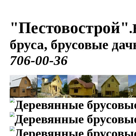
"Пестовострой"
.
бруса, брусовые да
706-00-36